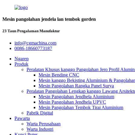
Mesin pangolahan jendela lan tembok gorden
23 Taun Pengalaman Manufaktur
info@cgmachina.com
0086-18660773187
Ngarep
Produk
Peralatan Khusus kanggo Pangolahan Jero Profil Alumin
Mesin Bending CNC
Mesin kanggo Bekisting Aluminium & Pangolahan
Mesin Pangolahan Rangka Panel Surya
Peralatan Pangolahan Lengkap kanggo Lawang Arsitekt
Mesin Pangolahan Jendhela Aluminium
Mesin Pangolahan Jendhela UPVC
Mesin Pangolahan Tembok Tirai Aluminium
Pabrik Digital
Pawarta
Warta Perusahaan
Warta Industri
Kunci Puter