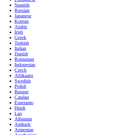
Spanish
Russian
Japanese
Korean
Arabic
Irish
Greek
Turkish
Italian
Danish
Romanian
Indonesian
Czech
Afrikaans
Swedish
Polish
Basque
Catalan
Esperanto
Hindi
Lao
Albanian
Amharic
Armenian